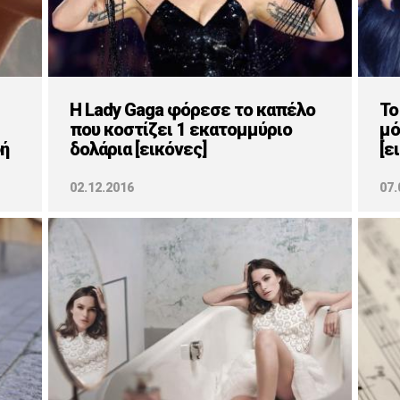
H Lady Gaga φόρεσε το καπέλο
Το
που κοστίζει 1 εκατομμύριο
μό
ή
δολάρια [εικόνες]
[ε
02.12.2016
07.