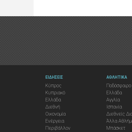
ΕΙΔΗΣΕΙΣ
ΑΘΛΗΤΙΚΑ
Κύπρος
Ποδόσφαιρο
Κυπριακό
Ελλάδα
Ελλάδα
Αγγλία
Διεθνή
Ισπανία
Οικονομία
Διεθνείς Δ
Ενέργεια
Άλλα Αθλή
Περιβάλλον
Μπάσκετ