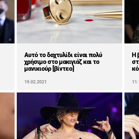
Αυτό το δαχτυλίδι είναι πολύ
Η 
χρήσιμο στο μακιγιάζ και το
στ
μανικιούρ [βίντεο]
κό
19.02.2021
11.