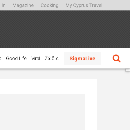
 In
Magazine
Cooking
My Cyprus Travel
SigmaLive
p
Good Life
Viral
Ζώδια