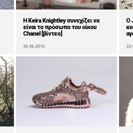
Η Keira Knightley συνεχίζει να
Ο 
είναι το πρόσωπο του οίκου
κο
Chanel [βίντεο]
αγ
24.06.2016
22.