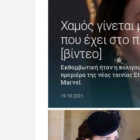
Αθλητικά
ifestyle
Χαμός γίνεται
Videos
που έχει στο πι
Magazine
[βίντεο]
ity
Cooking
Εκθαμβωτική ήταν η χολιγου
πρεμιέρα της νέας ταινίας E
ΛΛΟΙ ΣΥΝΔΕΣΜΟΙ
Marvel.
igma Tv
ημερινή
19.10.2021
Ράδιο Πρώτο
 Love Style