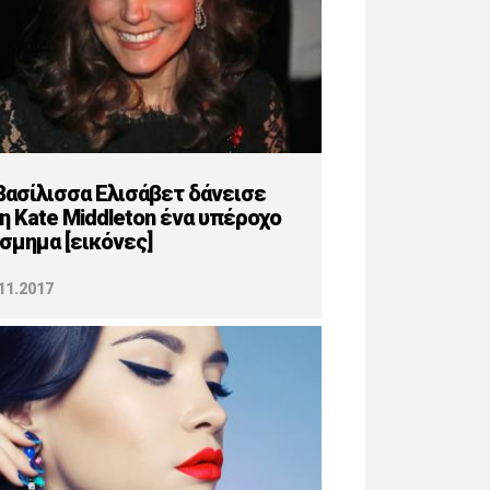
βασίλισσα Ελισάβετ δάνεισε
η Kate Middleton ένα υπέροχο
σμημα [εικόνες]
11.2017