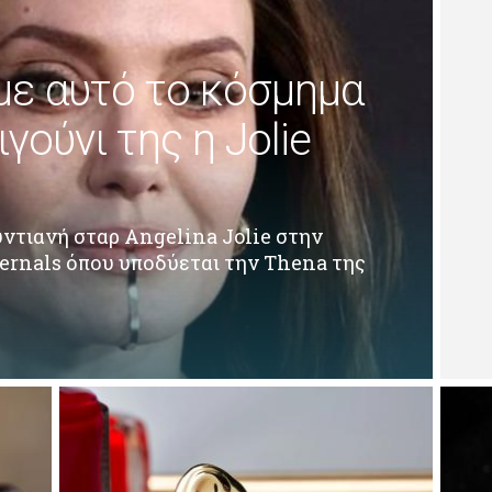
 με αυτό το κόσμημα
γούνι της η Jolie
ντιανή σταρ Angelina Jolie στην
ternals όπου υποδύεται την Thena της