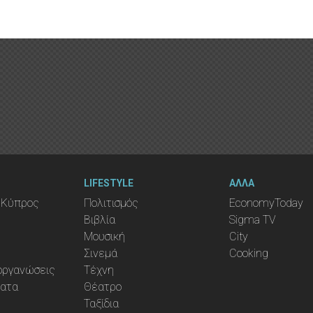
LIFESTYLE
ΑΛΛΑ
 Κύπρος
Πολιτισμός
EconomyToday
Βιβλία
Sigma TV
Μουσική
City
Σινεμά
Cooking
ιοργανώσεις
Τέχνη
ματα
Θέατρο
Ταξίδια