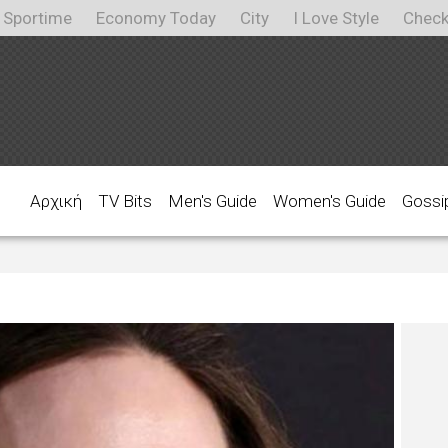
Sportime
Economy Today
City
I Love Style
Check
Αρχική
TV Bits
Men's Guide
Women's Guide
Gossi