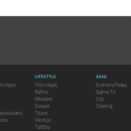
LIFESTYLE
ΑΛΛΑ
 Κύπρος
Πολιτισμός
EconomyToday
Βιβλία
Sigma TV
Μουσική
City
Σινεμά
Cooking
ιοργανώσεις
Τέχνη
ματα
Θέατρο
Ταξίδια