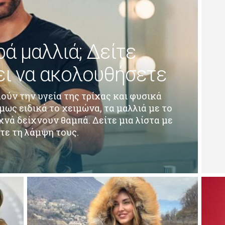
ά μαλλιά; Δείτε
πει να ακολουθήσετε
ούν την υγεία της τρίχας και φυσικά
μως ειδικά το χειμώνα, τα μαλλιά με το
νά δείχνουν θαμπά. Δείτε μια λίστα με
τε τη λάμψη τους.