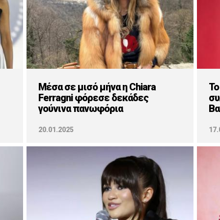
Μέσα σε μισό μήνα η Chiara
Το
Ferragni φόρεσε δεκάδες
συ
γούνινα πανωφόρια
Βα
20.01.2025
17.