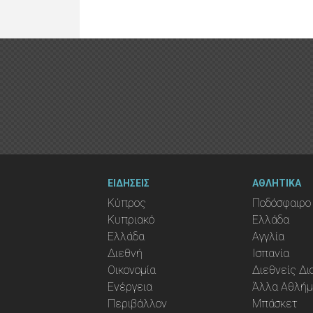
ΕΙΔΗΣΕΙΣ
ΑΘΛΗΤΙΚΑ
Κύπρος
Ποδόσφαιρο
Κυπριακό
Ελλάδα
Ελλάδα
Αγγλία
Διεθνή
Ισπανία
Οικονομία
Διεθνείς Δ
Ενέργεια
Άλλα Αθλή
Περιβάλλον
Μπάσκετ