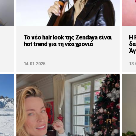
Το νέο hair look της Zendaya είναι
H 
hot trend για τη νέα χρονιά
δα
Άγ
14.01.2025
13.