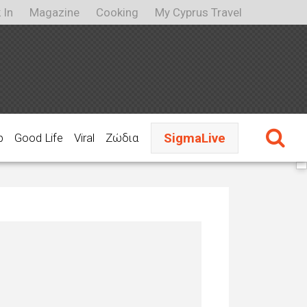
 In
Magazine
Cooking
My Cyprus Travel
SigmaLive
p
Good Life
Viral
Ζώδια