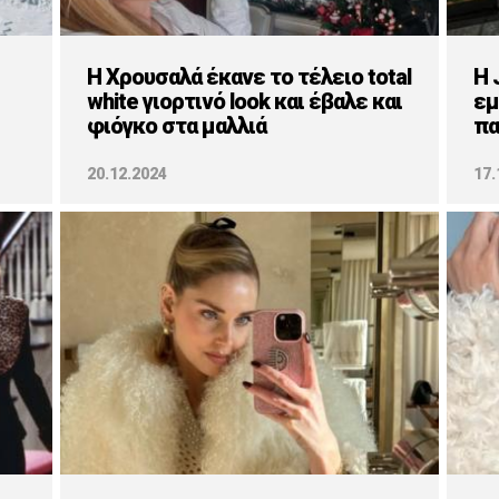
H Χρουσαλά έκανε το τέλειο total
H 
white γιορτινό look και έβαλε και
εμ
φιόγκο στα μαλλιά
πα
20.12.2024
17.