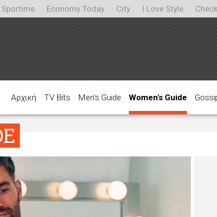
Sportime
Economy Today
City
I Love Style
Check
Αρχική
TV Bits
Men's Guide
Women's Guide
Gossi
DE