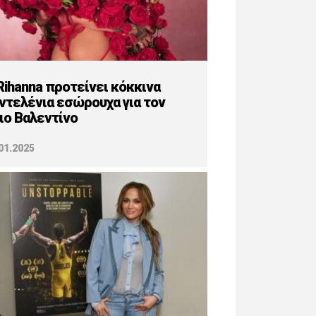
Rihanna προτείνει κόκκινα
ντελένια εσώρουχα για τον
ιο Βαλεντίνο
01.2025