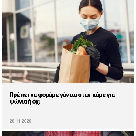
Cooking
ΛΛΟΙ ΣΥΝΔΕΣΜΟΙ
igma Tv
ημερινή
Ράδιο Πρώτο
 Love Style
Πρέπει να φοράμε γάντια όταν πάμε για
ψώνια ή όχι
20.11.2020