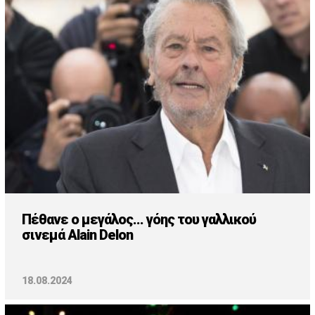
Cooking
ΛΛΟΙ ΣΥΝΔΕΣΜΟΙ
igma Tv
ημερινή
Ράδιο Πρώτο
 Love Style
Πέθανε ο μεγάλος... γόης του γαλλικού
σινεμά Alain Delon
18.08.2024