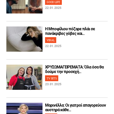
GOOD LIFE
22.01.2025
H Μποφίλιου πόζαρε πλάι σε
πανάκριβες γόβες και...
VIRAL
22.01.2025
ΧΡΥΣΩΜΑΓΕΙΡΕΜΑΤΑ: Όλα όσα θα
δούμε την προσεχή...
TV BITS
23.01.2025
Μαρινέλλα: Οι γιατροί απαγορεύουν
αυστηρά κάθε...