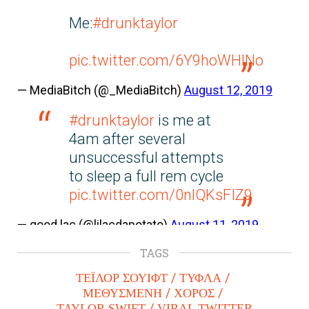
Me:
#drunktaylor
pic.twitter.com/6Y9hoWHlNo
— MediaBitch (@_MediaBitch)
August 12, 2019
#drunktaylor
is me at
4am after several
unsuccessful attempts
to sleep a full rem cycle
pic.twitter.com/0nlQKsFIZ9
— good lac (@lilacdapotato)
August 11, 2019
TAGS
ΤΕΪΛΟΡ ΣΟΥΙΦΤ
ΤΥΦΛΑ
ΜΕΘΥΣΜΕΝΗ
ΧΟΡΟΣ
TAYLOR SWIFT
VIRAL TWITTER