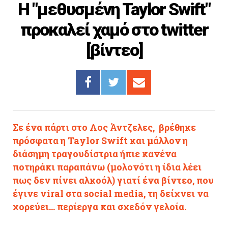
H "μεθυσμένη Taylor Swift"
Cooking
προκαλεί χαμό στο twitter
ΛΛΟΙ ΣΥΝΔΕΣΜΟΙ
[βίντεο]
igma Tv
ημερινή
Ράδιο Πρώτο
 Love Style
Σε ένα πάρτι στο Λος Άντζελες, βρέθηκε
πρόσφατα η Taylor Swift και μάλλον η
διάσημη τραγουδίστρια ήπιε κανένα
ποτηράκι παραπάνω (μολονότι η ίδια λέει
πως δεν πίνει αλκοόλ) γιατί ένα βίντεο, που
έγινε viral στα social media, τη δείχνει να
χορεύει... περίεργα και σχεδόν γελοία.