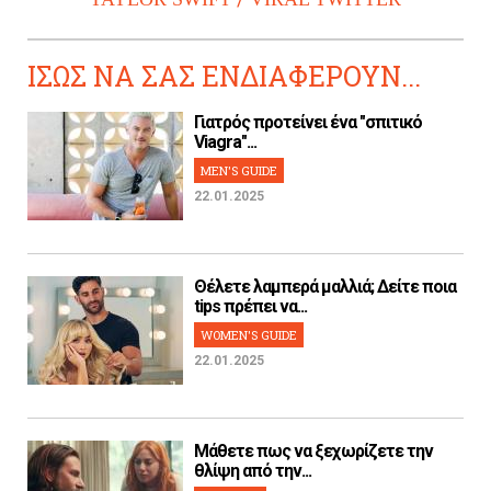
ΙΣΩΣ ΝΑ ΣΑΣ ΕΝΔΙΑΦΕΡΟΥΝ...
Γιατρός προτείνει ένα "σπιτικό
Viagra"...
MEN'S GUIDE
22.01.2025
Θέλετε λαμπερά μαλλιά; Δείτε ποια
tips πρέπει να...
WOMEN'S GUIDE
22.01.2025
Μάθετε πως να ξεχωρίζετε την
θλίψη από την...