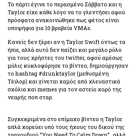
Το πάρτι έγινε το περασμένο Σάββατο και η
Taylor είχε κάθε λόγο να το γλεντήσει αφού
πρόσφατα ανακοινώθηκε πως φέτος είναι
υποψήφια για 10 βραβεία VMAs.
Κανείς δεν ξέρει αν η Taylor Swift όντως τα
ήπιε, αλλά αυτό δεν παίζει και μεγάλο ρόλο
για τους χρήστες του twitter, αφού αμέσως
μόλις κυκλοφόρησε το βίντεο, δημιούργησαν
το hashtag #drunktaylor (μεθυσμένη
Τέιλορ) και γίνεται χαμός από χλευαστικά
σχόλια και memes για τον αστείο χορό της
νεαρής ποπ σταρ.
Συγκεκριμένα στο επίμαχο βίντεο η Taylor
απλά χορεύει υπό τους ήχους του δικού της
τραγουδιού “You Need To Calm Down” , αλλά