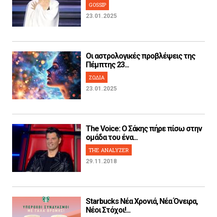
GOSSIP
23.01.2025
Οι αστρολογικές προβλέψεις της
Πέμπτης 23...
ΖΩΔΙΑ
23.01.2025
The Voice: Ο Σάκης πήρε πίσω στην
ομάδα του ένα...
THE ANALYZER
29.11.2018
Starbucks Νέα Χρονιά, Νέα Όνειρα,
Νέοι Στόχοι!...