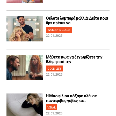
Θέλετε λαμπερά μαλλιά; Δείτε ποια
tips πρέπει να...
WOMEN'S GUIDE
22.01.2025
Μάθετε πως να ξεχωρίζετε την
θλίψη από την...
GOOD LIFE
22.01.2025
H Μποφίλιου πόζαρε πλάι σε
πανάκριβες γόβες και...
VIRAL
22.01.2025