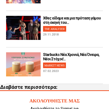
Χθες είδαμε και μια πρόταση γάμου
στη σκηνή του...
THE ANALYZER
29.11.2018
Starbucks Νέα Χρονιά, Νέα Όνειρα,
Νέοι Στόχοι!...
MARKET NEWS
07.02.2023
Διαβάστε περισσότερα:
ΑΚΟΛΟΥΘΗΣΤΕ ΜΑΣ
Ακολουθήστε το SigmaLive