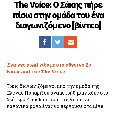
The Voice: Ο Σάκης πήρε
Cooking
πίσω στην ομάδα του ένα
ΛΛΟΙ ΣΥΝΔΕΣΜΟΙ
διαγωνιζόμενο [βίντεο]
igma Tv
ημερινή
Ράδιο Πρώτο
 Love Style
Ένα νέο steal είδαμε στο χθεσινό 2ο
Knockout του The Voice.
Τρεις διαγωνιζόμενοι από την ομάδα της
Έλενας Παπαρίζου αναμετρήθηκαν χθες στο
δεύτερο Knockout του The Voice και
κανονικά μόνο ένας θα περνούσε στα Live.