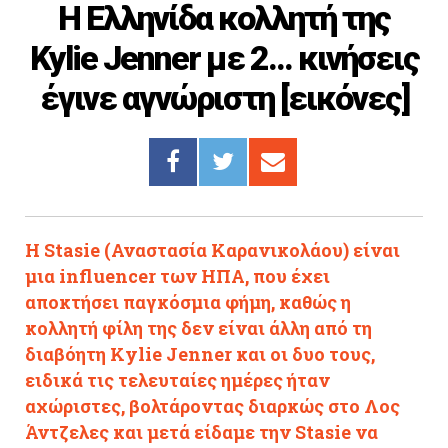
H Ελληνίδα κολλητή της
Cooking
Kylie Jenner με 2... κινήσεις
ΛΛΟΙ ΣΥΝΔΕΣΜΟΙ
έγινε αγνώριστη [εικόνες]
igma Tv
ημερινή
Ράδιο Πρώτο
 Love Style
H Stasie (Αναστασία Καρανικολάου) είναι
μια influencer των ΗΠΑ, που έχει
αποκτήσει παγκόσμια φήμη, καθώς η
κολλητή φίλη της δεν είναι άλλη από τη
διαβόητη Kylie Jenner και οι δυο τους,
ειδικά τις τελευταίες ημέρες ήταν
αχώριστες, βολτάροντας διαρκώς στο Λος
Άντζελες και μετά είδαμε την Stasie να