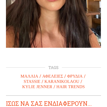
TAGS
ΜΑΛΛΙΑ
ΑΦΕΛΕΙΕΣ
ΦΡΥΔΙΑ
STASSIE
KARANIKOLAOU
KYLIE JENNER
HAIR TRENDS
ΙΣΩΣ ΝΑ ΣΑΣ ΕΝΔΙΑΦΕΡΟΥΝ...