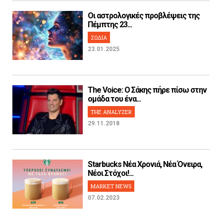
Οι αστρολογικές προβλέψεις της
Πέμπτης 23...
ΖΩΔΙΑ
23.01.2025
The Voice: Ο Σάκης πήρε πίσω στην
ομάδα του ένα...
THE ANALYZER
29.11.2018
Starbucks Νέα Χρονιά, Νέα Όνειρα,
Νέοι Στόχοι!...
MARKET NEWS
07.02.2023