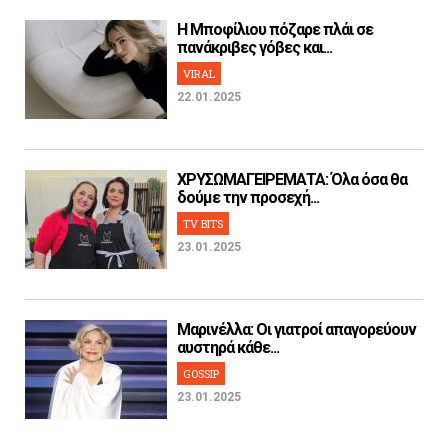
H Μποφίλιου πόζαρε πλάι σε
πανάκριβες γόβες και...
VIRAL
22.01.2025
ΧΡΥΣΩΜΑΓΕΙΡΕΜΑΤΑ: Όλα όσα θα
δούμε την προσεχή...
TV BITS
23.01.2025
Μαρινέλλα: Οι γιατροί απαγορεύουν
αυστηρά κάθε...
GOSSIP
23.01.2025