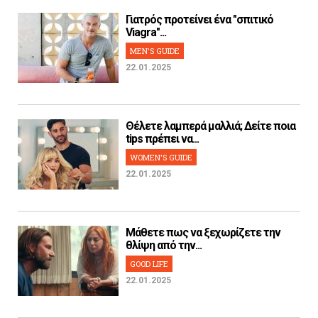
Γιατρός προτείνει ένα "σπιτικό
Viagra"...
MEN'S GUIDE
22.01.2025
Θέλετε λαμπερά μαλλιά; Δείτε ποια
tips πρέπει να...
WOMEN'S GUIDE
22.01.2025
Μάθετε πως να ξεχωρίζετε την
θλίψη από την...
GOOD LIFE
22.01.2025