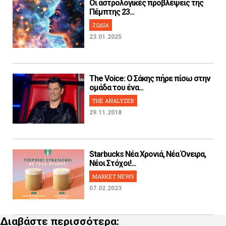
Οι αστρολογικές προβλέψεις της
Πέμπτης 23...
ΖΩΔΙΑ
23.01.2025
The Voice: Ο Σάκης πήρε πίσω στην
ομάδα του ένα...
THE ANALYZER
29.11.2018
Starbucks Νέα Χρονιά, Νέα Όνειρα,
Νέοι Στόχοι!...
MARKET NEWS
07.02.2023
Διαβάστε περισσότερα: