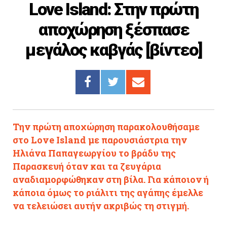
Love Island: Στην πρώτη
Cooking
αποχώρηση ξέσπασε
ΛΛΟΙ ΣΥΝΔΕΣΜΟΙ
μεγάλος καβγάς [βίντεο]
igma Tv
ημερινή
Ράδιο Πρώτο
 Love Style
Την πρώτη αποχώρηση παρακολουθήσαμε
στο Love Island με παρουσιάστρια την
Ηλιάνα Παπαγεωργίου το βράδυ της
Παρασκευή όταν και τα ζευγάρια
αναδιαμορφώθηκαν στη βίλα. Για κάποιον ή
κάποια όμως το ριάλιτι της αγάπης έμελλε
να τελειώσει αυτήν ακριβώς τη στιγμή.