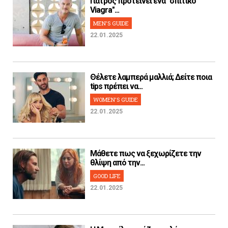
Γιατρός προτείνει ένα "σπιτικό
Viagra"...
MEN'S GUIDE
22.01.2025
Θέλετε λαμπερά μαλλιά; Δείτε ποια
tips πρέπει να...
WOMEN'S GUIDE
22.01.2025
Μάθετε πως να ξεχωρίζετε την
θλίψη από την...
GOOD LIFE
22.01.2025