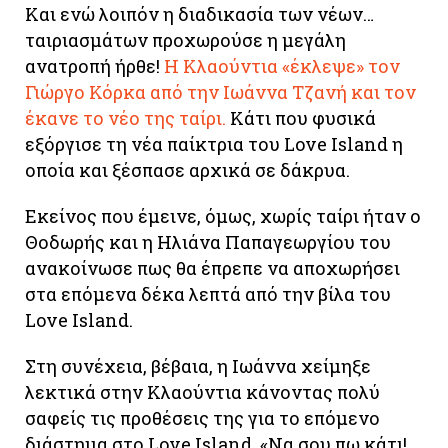
Και ενώ λοιπόν η διαδικασία των νέων…
ταιριασμάτων προχωρούσε η μεγάλη
ανατροπή ήρθε!
Η Κλαούντια «έκλεψε» τον
Γιώργο Κόρκα από την Ιωάννα Τζανή και τον
έκανε το νέο της ταίρι.
Κάτι που φυσικά
εξόργισε τη νέα παίκτρια του Love Island η
οποία και ξέσπασε αρχικά σε δάκρυα.
Εκείνος που έμεινε, όμως, χωρίς ταίρι ήταν ο
Θοδωρής και η Ηλιάνα Παπαγεωργίου του
ανακοίνωσε πως θα έπρεπε να αποχωρήσει
στα επόμενα δέκα λεπτά από την βίλα του
Love Island.
Στη συνέχεια, βέβαια, η Ιωάννα χείμηξε
λεκτικά στην Κλαούντια κάνοντας πολύ
σαφείς τις προθέσεις της για το επόμενο
διάστημα στο Love Island. «Να σου πω κάτι!