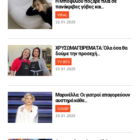
H Μποφίλιου πόζαρε πλάι σε
πανάκριβες γόβες και...
VIRAL
22.01.2025
ΧΡΥΣΩΜΑΓΕΙΡΕΜΑΤΑ: Όλα όσα θα
δούμε την προσεχή...
TV BITS
23.01.2025
Μαρινέλλα: Οι γιατροί απαγορεύουν
αυστηρά κάθε...
GOSSIP
23.01.2025