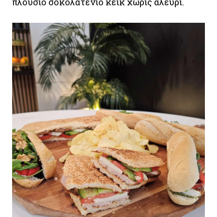
πλούσιο σοκολατένιο κέικ χωρίς αλεύρι.