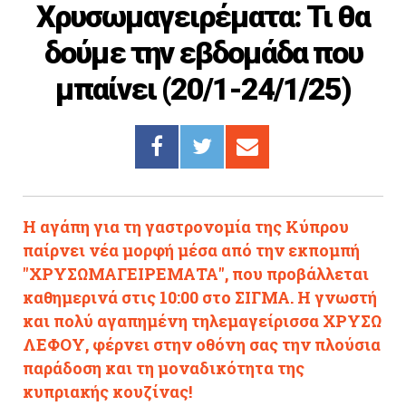
Χρυσωμαγειρέματα: Τι θα
Cooking
δούμε την εβδομάδα που
ΛΛΟΙ ΣΥΝΔΕΣΜΟΙ
μπαίνει (20/1-24/1/25)
igma Tv
ημερινή
Ράδιο Πρώτο
 Love Style
Η αγάπη για τη γαστρονομία της Κύπρου
παίρνει νέα μορφή μέσα από την εκπομπή
"ΧΡΥΣΩΜΑΓΕΙΡΕΜΑΤΑ", που προβάλλεται
καθημερινά στις 10:00 στο ΣΙΓΜΑ. Η γνωστή
και πολύ αγαπημένη τηλεμαγείρισσα ΧΡΥΣΩ
ΛΕΦΟΥ, φέρνει στην οθόνη σας την πλούσια
παράδοση και τη μοναδικότητα της
κυπριακής κουζίνας!