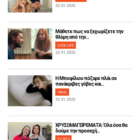
22.01.2025
Μάθετε πως να ξεχωρίζετε την
θλίψη από την...
GOOD LIFE
22.01.2025
H Μποφίλιου πόζαρε πλάι σε
πανάκριβες γόβες και...
VIRAL
22.01.2025
ΧΡΥΣΩΜΑΓΕΙΡΕΜΑΤΑ: Όλα όσα θα
δούμε την προσεχή...
TV BITS