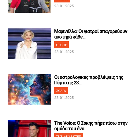
23.01.2025
Μαρινέλλα: Οι γιατροί απαγορεύουν
αυστηρά κάθε...
GOSSIP
23.01.2025
Οι αστρολογικές προβλέψεις της
Πέμπτης 23...
ΖΩΔΙΑ
23.01.2025
The Voice: Ο Σάκης πήρε πίσω στην
ομάδα του ένα...
THE ANALYZER