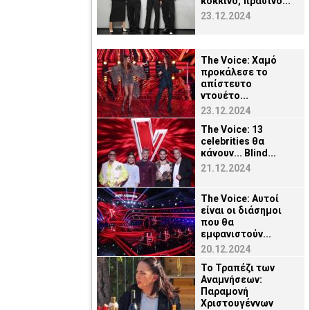
κόκκινο, πράσινο...
23.12.2024
The Voice: Χαμό
προκάλεσε το
απίστευτο
ντουέτο...
23.12.2024
The Voice: 13
celebrities θα
κάνουν... Blind...
21.12.2024
The Voice: Αυτοί
είναι οι διάσημοι
που θα
εμφανιστούν...
20.12.2024
Το Τραπέζι των
Αναμνήσεων:
Παραμονή
Χριστουγέννων