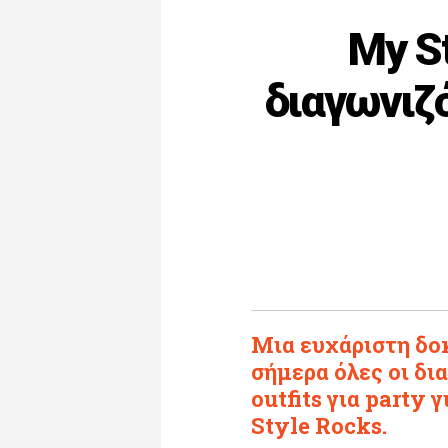
My St
διαγωνιζ
Μια ευχάριστη δο
σήμερα όλες οι δ
outfits για party
Style Rocks.