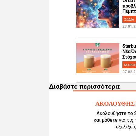
Οι αστ
προβλ
Πέμπτη
ΖΩΔΙΑ
23.01.2
Starbu
Νέα Όν
Στόχοι!
MARKE
07.02.2
Διαβάστε περισσότερα:
ΑΚΟΛΟΥΘΗΣ
Ακολουθήστε το 
και μάθετε για τις
εξελίξεις