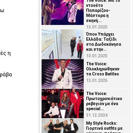
The Voice: Με το
ντουέτο
νω
Παπαρίζου-
Μάστορα η
σκηνή...
13.01.2025
Όπου Υπάρχει
Ελλάδα: Ταξίδι
στα Δωδεκάνησα
και στην...
ές η
13.01.2025
The Voice:
Ολοκληρώθηκαν
αράβα
τα Cross Battles
13.01.2025
The Voice:
Πρωτοχρονιάτικο
ρεβεγιόν με ένα
special...
31.12.2024
My Style Rocks:
Γιορτινά οutfits με