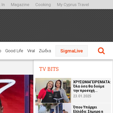
 In
Magazine
Cooking
My Cyprus Travel
SigmaLive
p
Good Life
Viral
Ζώδια
TV BITS
ΧΡΥΣΩΜΑΓΕΙΡΕΜΑΤΑ:
Όλα όσα θα δούμε
την προσεχή...
23.01.2025
Όπου Υπάρχει
Ελλάδα: Σήμερα η