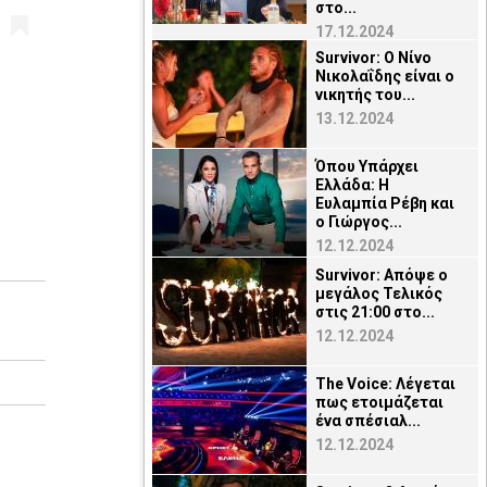
στο...
17.12.2024
Survivor: O Νίνο
Νικολαΐδης είναι ο
νικητής του...
13.12.2024
Όπου Υπάρχει
Ελλάδα: Η
Ευλαμπία Ρέβη και
ο Γιώργος...
12.12.2024
Survivor: Απόψε ο
μεγάλος Τελικός
στις 21:00 στο...
12.12.2024
The Voice: Λέγεται
πως ετοιμάζεται
ένα σπέσιαλ...
12.12.2024