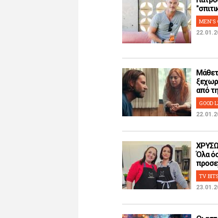
"σπιτικ
MEN'S 
22.01.2
Μάθετ
ξεχωρ
από την
GOOD L
22.01.2
ΧΡΥΣΩ
Όλα όσ
προσεχ
TV BIT
23.01.2