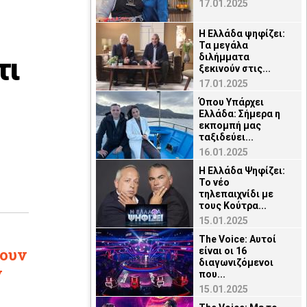
17.01.2025
Η Ελλάδα ψηφίζει:
Τα μεγάλα
τι
διλήμματα
ξεκινούν στις...
17.01.2025
Όπου Υπάρχει
Ελλάδα: Σήμερα η
εκπομπή μας
ταξιδεύει...
16.01.2025
Η Ελλάδα Ψηφίζει:
Το νέο
τηλεπαιχνίδι με
τους Κούτρα...
15.01.2025
The Voice: Αυτοί
σουν
είναι οι 16
διαγωνιζόμενοι
y
που...
15.01.2025