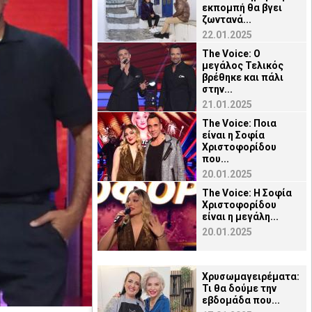
εκπομπή θα βγει
ζωντανά...
22.01.2025
The Voice: Ο
μεγάλος Τελικός
βρέθηκε και πάλι
στην...
21.01.2025
The Voice: Ποια
είναι η Σοφία
Χριστοφορίδου
που...
20.01.2025
The Voice: Η Σοφία
Χριστοφορίδου
είναι η μεγάλη...
20.01.2025
Χρυσωμαγειρέματα:
Τι θα δούμε την
εβδομάδα που...