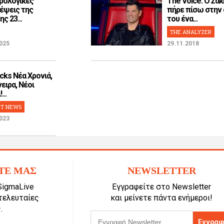
ρολογικές
The Voice: Ο Σάκ
έψεις της
πήρε πίσω στην
ς 23...
του ένα...
THE ANALYZER
025
29.11.2018
cks Νέα Χρονιά,
ειρα, Νέοι
...
T NEWS
023
ΤΕ ΜΑΣ
NEWSLETTER
SigmaLive
Εγγραφείτε στο Newsletter
 τελευταίες
και μείνετε πάντα ενήμεροι!
.
Εγγραφ