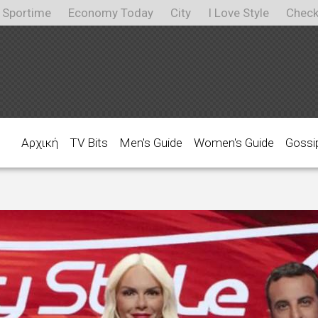
Sportime
Economy Today
City
I Love Style
Check
Αρχική
TV Bits
Men's Guide
Women's Guide
Gossi