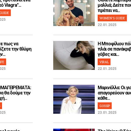
ό Viagra"...
μαλλιά; Δείτε ποι
πρέπει να...
GUIDE
WOMEN'S GUIDE
025
22.01.2025
ε πως να
H Μποφίλιου πό
ίζετε την θλίψη
πλάι σε πανάκρι
...
γόβες και...
IFE
VIRAL
025
22.01.2025
ΜΑΓΕΙΡΕΜΑΤΑ:
Μαρινέλλα: Οι γι
α θα δούμε την
απαγορεύουν αυ
ή...
κάθε...
S
GOSSIP
025
23.01.2025