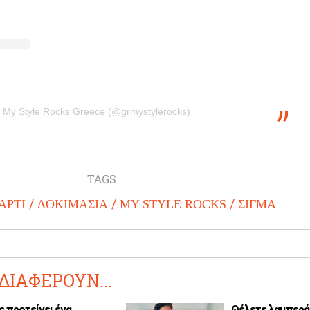
y My Style Rocks Greece (@grmystylerocks)
TAGS
ΑΡΤΙ
ΔΟΚΙΜΑΣΙΑ
MY STYLE ROCKS
ΣΙΓΜΑ
ΔΙΑΦΕΡΟΥΝ...
ς προτείνει ένα
Θέλετε λαμπερά