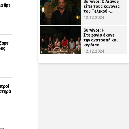
Survivor: Ο Λιανός
α tips
είπε τους κανόνες
του Τελικού -...
12.12.2024
Survivor: Η
Στεφανία έκανε
την ανατροπή και
ζαρε
κέρδισε...
βες
12.12.2024
ατροί
στηρά