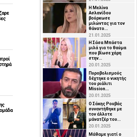
Η Μελίνα
ζαρε
Ασλανίδου
βες
βούρκωσε
μιλώντας για τον
θάνατο...
21.01.2025
Η Σάσα Μπάστα
μιλά για το θαύμα
που βίωσε χάρη
στην...
ατροί
στηρά
20.01.2025
Πυροβολισμούς
δέχτηκε ο νικητής
του ριάλιτι
Mission...
20.01.2025
Ο Σάκης Ρουβάς
ης
συναντήθηκε με
 ομάδα
τον άλλοτε
μάνατζέρ του...
20.01.2025
Μάθαμε γιατί ο