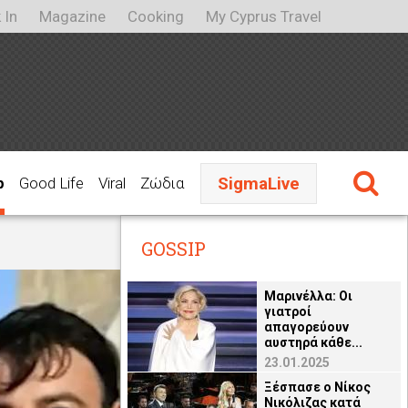
 In
Magazine
Cooking
My Cyprus Travel
SigmaLive
p
Good Life
Viral
Ζώδια
GOSSIP
Μαρινέλλα: Οι
γιατροί
απαγορεύουν
αυστηρά κάθε...
23.01.2025
Ξέσπασε ο Νίκος
Νικόλιζας κατά