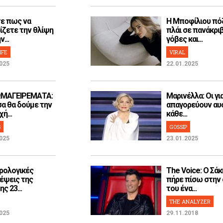
ε πως να
H Μποφίλιου πό
ίζετε την θλίψη
πλάι σε πανάκρι
...
γόβες και...
IFE
VIRAL
025
22.01.2025
ΜΑΓΕΙΡΕΜΑΤΑ:
Μαρινέλλα: Οι γι
α θα δούμε την
απαγορεύουν αυ
ή...
κάθε...
S
GOSSIP
025
23.01.2025
ρολογικές
The Voice: Ο Σάκ
έψεις της
πήρε πίσω στην
ς 23...
του ένα...
THE ANALYZER
025
29.11.2018