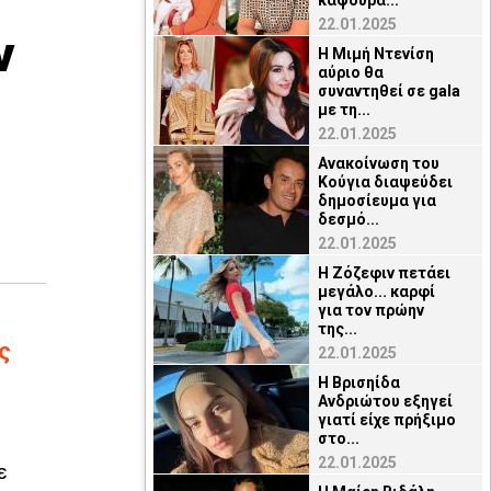
καψούρα...
22.01.2025
ν
Η Μιμή Ντενίση
αύριο θα
συναντηθεί σε gala
με τη...
22.01.2025
Ανακοίνωση του
Κούγια διαψεύδει
δημοσίευμα για
δεσμό...
22.01.2025
Η Ζόζεφιν πετάει
μεγάλο... καρφί
για τον πρώην
της...
ς
22.01.2025
Η Βρισηίδα
Ανδριώτου εξηγεί
γιατί είχε πρήξιμο
στο...
22.01.2025
ε