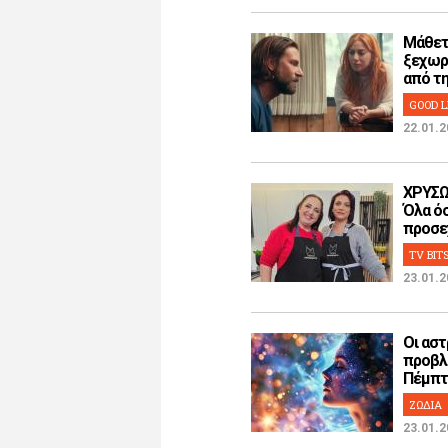
Μάθετ
ξεχωρ
από την
GOOD L
22.01.2
ΧΡΥΣΩ
Όλα όσ
προσεχ
TV BIT
23.01.2
Οι αστ
προβλ
Πέμπτη
ΖΩΔΙΑ
23.01.2