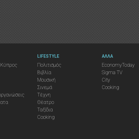
LIFESTYLE
ΑΛΛΑ
 Κύπρος
Πολιτισμός
EconomyToday
Βιβλία
Sigma TV
Μουσική
City
Σινεμά
Cooking
ιοργανώσεις
Τέχνη
ματα
Θέατρο
Ταξίδια
Cooking