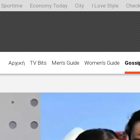
Sportime
Economy Today
City
I Love Style
Check
Αρχική
TV Bits
Men's Guide
Women's Guide
Gossi