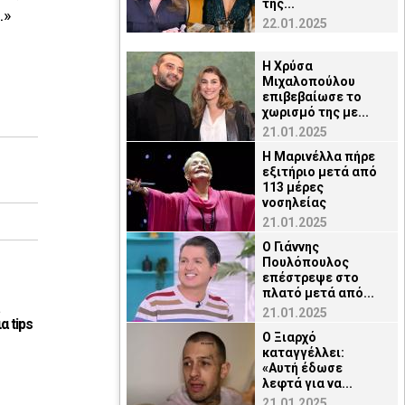
της...
.»
22.01.2025
Η Χρύσα
Μιχαλοπούλου
επιβεβαίωσε το
χωρισμό της με...
21.01.2025
Η Μαρινέλλα πήρε
εξιτήριο μετά από
113 μέρες
νοσηλείας
21.01.2025
O Γιάννης
Πουλόπουλος
επέστρεψε στο
πλατό μετά από...
21.01.2025
α tips
Ο Ξιαρχό
καταγγέλλει:
«Αυτή έδωσε
λεφτά για να...
21.01.2025