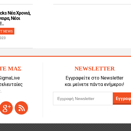
cks Νέα Χρονιά,
ειρα, Νέοι
...
T NEWS
023
ΤΕ ΜΑΣ
NEWSLETTER
SigmaLive
Εγγραφείτε στο Newsletter
 τελευταίες
και μείνετε πάντα ενήμεροι!
.
Εγγραφ