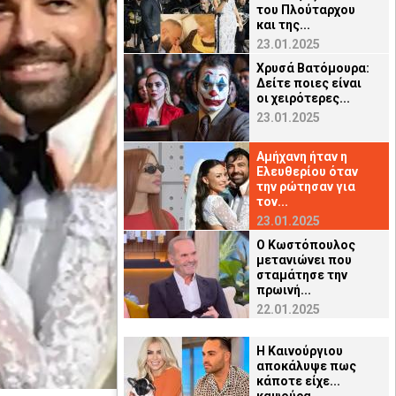
του Πλούταρχου
και της...
23.01.2025
Χρυσά Βατόμουρα:
Δείτε ποιες είναι
οι χειρότερες...
23.01.2025
Αμήχανη ήταν η
Ελευθερίου όταν
την ρώτησαν για
τον...
23.01.2025
Ο Κωστόπουλος
μετανιώνει που
σταμάτησε την
πρωινή...
22.01.2025
Η Καινούργιου
αποκάλυψε πως
κάποτε είχε...