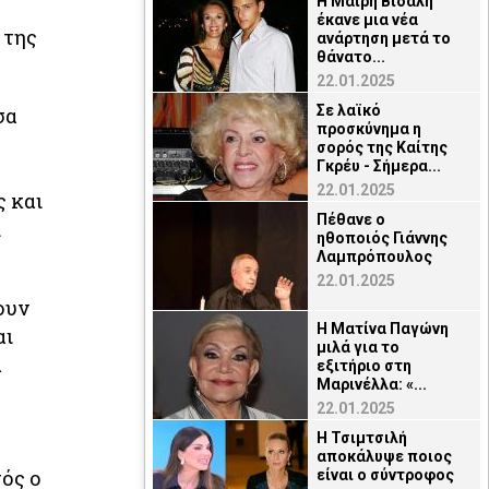
Η Μαίρη Βιδάλη
έκανε μια νέα
 της
ανάρτηση μετά το
θάνατο...
22.01.2025
Σε λαϊκό
σα
προσκύνημα η
σορός της Καίτης
Γκρέυ - Σήμερα...
22.01.2025
ς και
Πέθανε ο
ι
ηθοποιός Γιάννης
Λαμπρόπουλος
22.01.2025
ουν
Η Ματίνα Παγώνη
αι
μιλά για το
α
εξιτήριο στη
Μαρινέλλα: «...
22.01.2025
Η Τσιμτσιλή
αποκάλυψε ποιος
τός ο
είναι ο σύντροφος