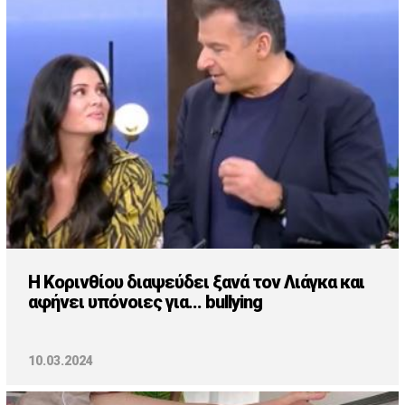
Cooking
ΛΛΟΙ ΣΥΝΔΕΣΜΟΙ
igma Tv
ημερινή
Ράδιο Πρώτο
 Love Style
Η Κορινθίου διαψεύδει ξανά τον Λιάγκα και
αφήνει υπόνοιες για... bullying
10.03.2024