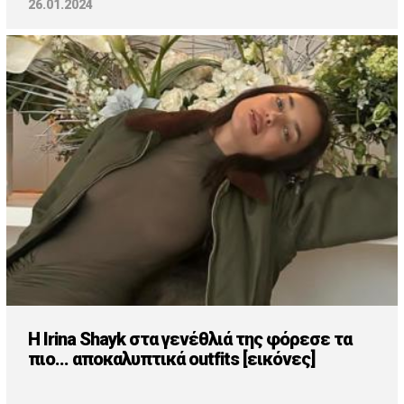
26.01.2024
H Irina Shayk στα γενέθλιά της φόρεσε τα
πιο... αποκαλυπτικά outfits [εικόνες]