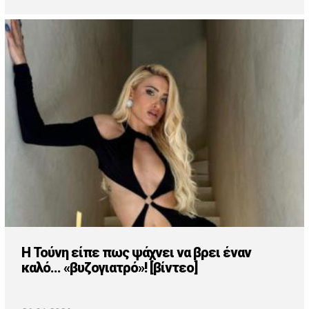
H Τούνη είπε πως ψάχνει να βρει έναν
καλό... «βυζογιατρό»! [βίντεο]