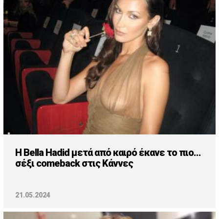
Cooking
ΛΛΟΙ ΣΥΝΔΕΣΜΟΙ
igma Tv
ημερινή
Ράδιο Πρώτο
 Love Style
H Bella Hadid μετά από καιρό έκανε το πιο...
σέξι comeback στις Κάννες
21.05.2024