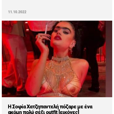
11.10.2022
Η Σοφία Χατζηπαντελή πόζαρε με ένα
ακόμη πολύ σέξι outfit [εικόνες]