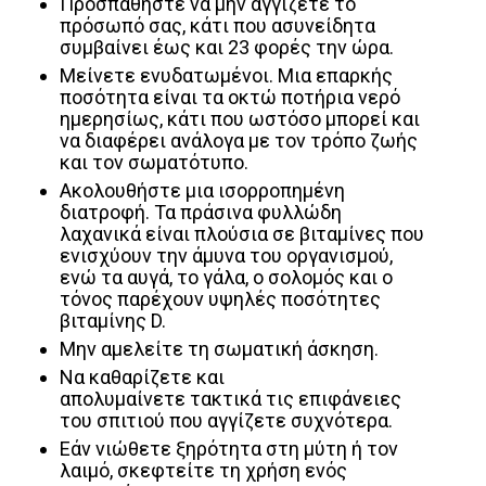
Προσπαθήστε να μην αγγίζετε το
πρόσωπό σας, κάτι που ασυνείδητα
συμβαίνει έως και 23 φορές την ώρα.
Μείνετε ενυδατωμένοι. Μια επαρκής
ποσότητα είναι τα οκτώ ποτήρια νερό
ημερησίως, κάτι που ωστόσο μπορεί και
να διαφέρει ανάλογα με τον τρόπο ζωής
και τον σωματότυπο.
Ακολουθήστε μια ισορροπημένη
διατροφή. Τα πράσινα φυλλώδη
λαχανικά είναι πλούσια σε βιταμίνες που
ενισχύουν την άμυνα του οργανισμού,
ενώ τα αυγά, το γάλα, ο σολομός και ο
τόνος παρέχουν υψηλές ποσότητες
βιταμίνης D.
Μην αμελείτε τη σωματική άσκηση.
Να καθαρίζετε και
απολυμαίνετε τακτικά τις επιφάνειες
του σπιτιού που αγγίζετε συχνότερα.
Εάν νιώθετε ξηρότητα στη μύτη ή τον
λαιμό, σκεφτείτε τη χρήση ενός