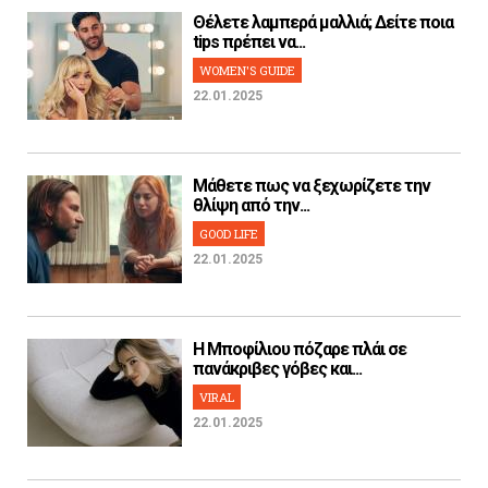
Θέλετε λαμπερά μαλλιά; Δείτε ποια
tips πρέπει να...
WOMEN'S GUIDE
22.01.2025
Μάθετε πως να ξεχωρίζετε την
θλίψη από την...
GOOD LIFE
22.01.2025
H Μποφίλιου πόζαρε πλάι σε
πανάκριβες γόβες και...
VIRAL
22.01.2025