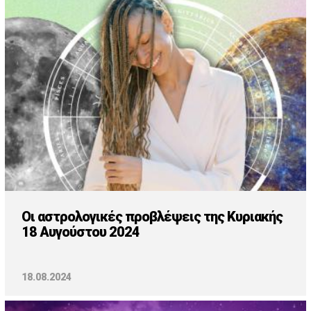
Cooking
ΛΛΟΙ ΣΥΝΔΕΣΜΟΙ
igma Tv
ημερινή
Ράδιο Πρώτο
 Love Style
Οι αστρολογικές προβλέψεις της Κυριακής
18 Αυγούστου 2024
18.08.2024